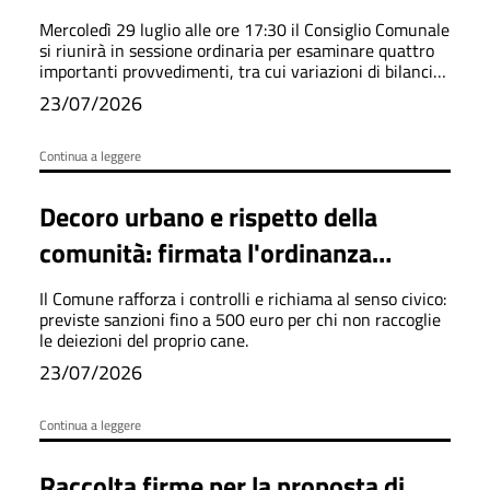
Mercoledì 29 luglio alle ore 17:30 il Consiglio Comunale
si riunirà in sessione ordinaria per esaminare quattro
importanti provvedimenti, tra cui variazioni di bilancio,
linee programmatiche 2026-2031 e regolamento sulle
23/07/2026
sponsorizzazioni.
Continua a leggere
Decoro urbano e rispetto della
comunità: firmata l'ordinanza
contro l'abbandono delle deiezioni
Il Comune rafforza i controlli e richiama al senso civico:
canine
previste sanzioni fino a 500 euro per chi non raccoglie
le deiezioni del proprio cane.
23/07/2026
Continua a leggere
Raccolta firme per la proposta di