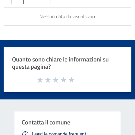
Nessun dato da visualizzare
Quanto sono chiare le informazioni su
questa pagina?
Valuta da 1 a 5 stelle la pagina
Valuta 1 stelle su 5
Valuta 2 stelle su 5
Valuta 3 stelle su 5
Valuta 4 stelle su 5
Valuta 5 stelle su 5
Contatta il comune
Leggi le domande frequenti