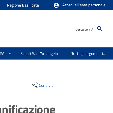
Accedi all'area personale
Regione Basilicata
Cerca con IA
 PA
Scopri Sant'Arcangelo
Tutti gli argomenti...
Condividi
anificazione