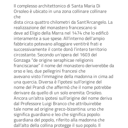
Il complesso architettonico di Santa Maria Di
Orsoleo è ubicato in una zona collinare collinare
che
dista circa quattro chilometri da Sant’Arcangelo. La
realizzazione del monastero francescano si
deve ad Eligio della Marra nel 1474 che lo edificò
interamente a sue spese. All’interno dell‘ampio
fabbricato potevano alloggiare ventitrè frati e
successivamente il conte donò l’intero territorio
circostante. Secondo un’opera del 1603 del
Gonzaga “de origine seraphicae religionis
franciscanae” il nome del monastero deriverebbe da
orso e leo, due pellegrini francesi che
avevano visto l’immagine della madonna in cima ad
una quercia. Diversa è l’ipotesi sull’origine del
nome del Prandi che affermò che il nome potrebbe
derivare da quello di un solo eremita: Orsoleo.
Ancora un'altra ipotesi sull’origine del nome deriva
dal Professore Luigi Branco che attribuirebbe
tale nome ad origine greco-bizantina: urso che
significa guardiano e leo che significa popolo:
guardiana del popolo, riferito alla madonna che
dall’alto della collina protegge il suo popolo. Il