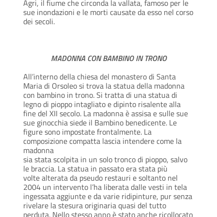
Agri, il fiume che circonda la vallata, famoso per le
sue inondazioni e le morti causate da esso nel corso
dei secoli.
MADONNA CON BAMBINO IN TRONO
All’interno della chiesa del monastero di Santa
Maria di Orsoleo si trova la statua della madonna
con bambino in trono. Si tratta di una statua di
legno di pioppo intagliato e dipinto risalente alla
fine del XII secolo. La madonna è assisa e sulle sue
sue ginocchia siede il Bambino benedicente. Le
figure sono impostate frontalmente. La
composizione compatta lascia intendere come la
madonna
sia stata scolpita in un solo tronco di pioppo, salvo
le braccia. La statua in passato era stata più
volte alterata da pseudo restauri e soltanto nel
2004 un intervento l’ha liberata dalle vesti in tela
ingessata aggiunte e da varie ridipinture, pur senza
rivelare la stesura originaria quasi del tutto
perduta. Nello stesso anno è stato anche ricollocato