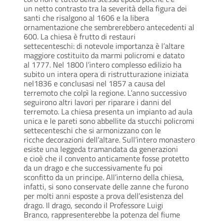
un netto contrasto tra la severità della figura dei
santi che risalgono al 1606 e la libera
ornamentazione che sembrerebbero antecedenti al
600. La chiesa è frutto di restauri
settecenteschi: di notevole importanza è l’altare
maggiore costituito da marmi policromi e datato
al 1777. Nel 1800 l’intero complesso edilizio ha
subito un intera opera di ristrutturazione iniziata
nel1836 e conclusasi nel 1857 a causa del
terremoto che colpì la regione. L’anno successivo
seguirono altri lavori per riparare i danni del
terremoto. La chiesa presenta un impianto ad aula
unica e le pareti sono abbellite da stucchi policromi
settecenteschi che si armonizzano con le
ricche decorazioni dell’altare. Sull’intero monastero
esiste una leggeda tramandata da generazioni
e cioè che il convento anticamente fosse protetto
da un drago e che successivamente fu poi
sconfitto da un principe. All’interno della chiesa,
infatti, si sono conservate delle zanne che furono
per molti anni esposte a prova dell’esistenza del
drago. Il drago, secondo il Professore Luigi
Branco, rappresenterebbe la potenza del fiume