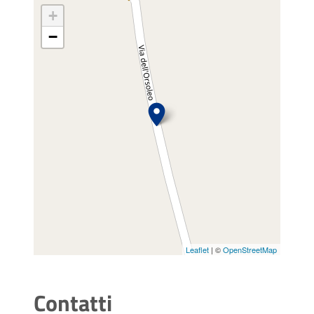
+
−
Leaflet
| ©
OpenStreetMap
Contatti