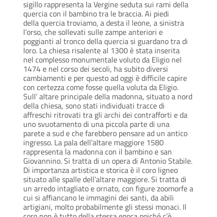
sigillo rappresenta la Vergine seduta sui rami della
quercia con il bambino tra le braccia. Ai piedi
della quercia troviamo, a desta il leone, a sinistra
l’orso, che sollevati sulle zampe anteriori e
poggianti al tronco della quercia si guardano tra di
loro. La chiesa risalente al 1300 è stata inserita
nel complesso monumentale voluto da Eligio nel
1474 e nel corso dei secoli, ha subito diversi
cambiamenti e per questo ad oggi è difficile capire
con certezza come fosse quella voluta da Eligio.
Sull’ altare principale della madonna, situato a nord
della chiesa, sono stati individuati tracce di
affreschi ritrovati tra gli archi dei contrafforti e da
uno svuotamento di una piccola parte di una
parete a sud e che farebbero pensare ad un antico
ingresso. La pala dell’altare maggiore 1580
rappresenta la madonna con il bambino e san
Giovannino. Si tratta di un opera di Antonio Stabile.
Di importanza artistica e storica è il coro ligneo
situato alle spalle dell’altare maggiore. Si tratta di
un arredo intagliato e ornato, con figure zoomorfe a
cui si affiancano le immagini dei santi, da abili
artigiani, molto probabilmente gli stessi monaci. Il
coro non è tutto della stessa epoca poiché c’è