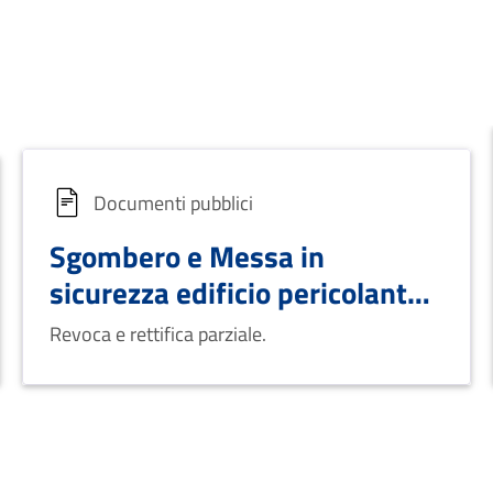
Documenti pubblici
Sgombero e Messa in
sicurezza edificio pericolante
a causa della copertura
Revoca e rettifica parziale.
danneggiata (ordinanza
contingibile e urgente
nr.Prog.Ord. 14- prot.n.3754
del 14/03/2025)