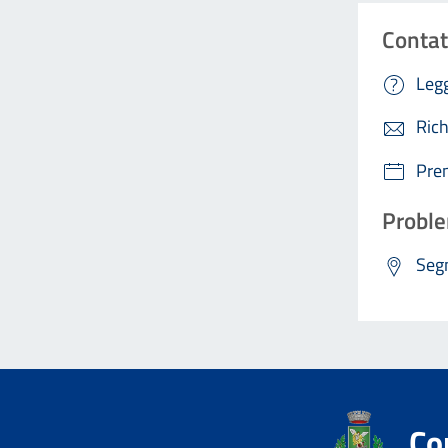
Contat
Legg
Rich
Pre
Proble
Segn
Co