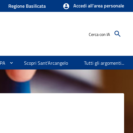
Accedi all'area personale
Regione Basilicata
Cerca con IA
 PA
Scopri Sant'Arcangelo
Tutti gli argomenti...