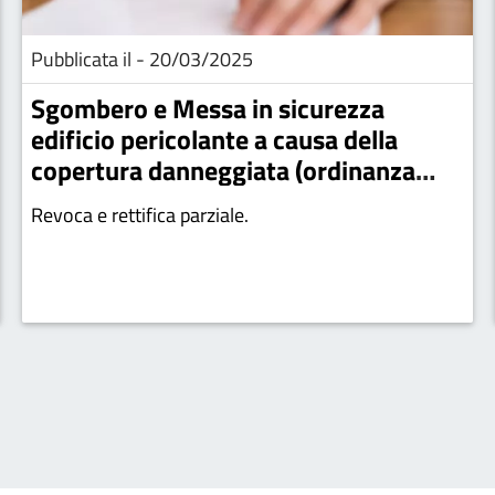
Pubblicata il - 20/03/2025
Sgombero e Messa in sicurezza
edificio pericolante a causa della
copertura danneggiata (ordinanza
contingibile e urgente nr.Prog.Ord.
Revoca e rettifica parziale.
14- prot.n.3754 del 14/03/2025)