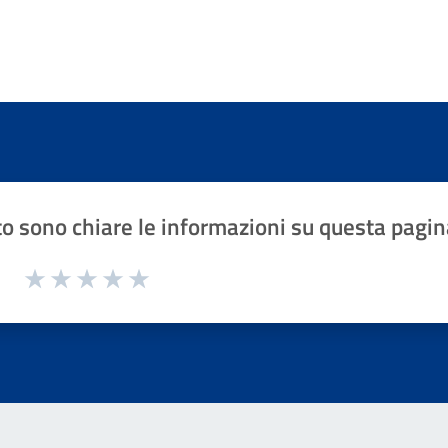
o sono chiare le informazioni su questa pagin
1 a 5 stelle la pagina
Valuta 1 stelle su 5
Valuta 2 stelle su 5
Valuta 3 stelle su 5
Valuta 4 stelle su 5
Valuta 5 stelle su 5