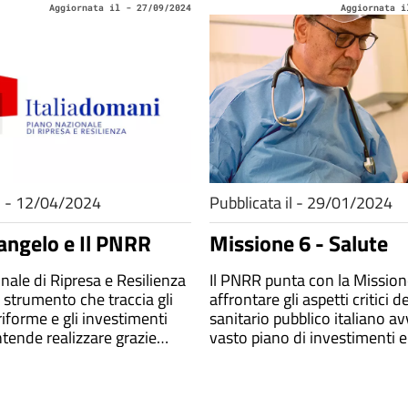
Aggiornata il - 27/09/2024
Aggiornata i
il - 12/04/2024
Pubblicata il - 29/01/2024
angelo e Il PNRR
Missione 6 - Salute
nale di Ripresa e Resilienza
Il PNRR punta con la Mission
 strumento che traccia gli
affrontare gli aspetti critici 
 riforme e gli investimenti
sanitario pubblico italiano a
intende realizzare grazie
vasto piano di investimenti e
 dei fondi europei di Next
fine di allineare i servizi ai bi
 EU
cura dei pazienti in tutto il P