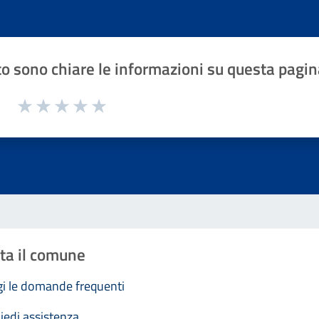
o sono chiare le informazioni su questa pagin
1 a 5 stelle la pagina
Valuta 1 stelle su 5
Valuta 2 stelle su 5
Valuta 3 stelle su 5
Valuta 4 stelle su 5
Valuta 5 stelle su 5
ta il comune
i le domande frequenti
iedi assistenza