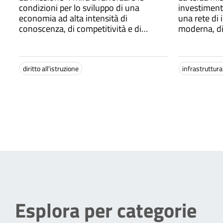
condizioni per lo sviluppo di una
investimenti
economia ad alta intensità di
una rete di 
conoscenza, di competitività e di
moderna, dig
resilienza, partendo dal riconoscimento
interconne
delle criticità del nostro sistema di
istruzione, formazione e ricerca
diritto all'istruzione
infrastruttur
Esplora per categorie