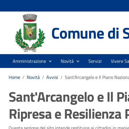
Comune di S
Amministrazione
Novità
Servizi
Vivere S
Home
/
Novità
/
Avvisi
/
Sant'Arcangelo e Il Piano Nazion
Sant'Arcangelo e Il P
Ripresa e Resilienza
Questa sezione del sito intende restituire ai cittadini in man