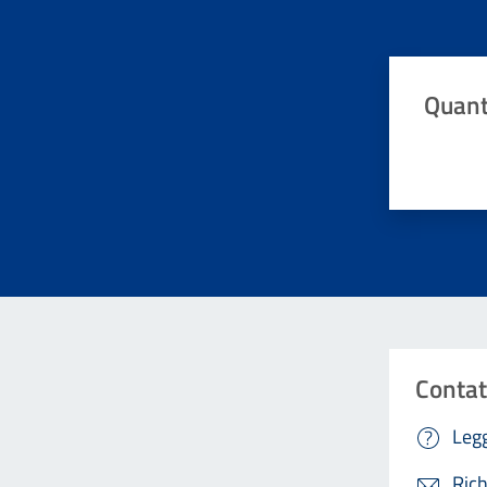
Quant
Valuta da 
Contat
Legg
Rich