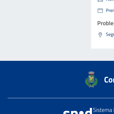
Pre
Proble
Segn
Co