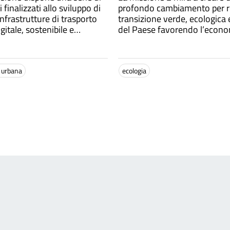
 finalizzati allo sviluppo di
profondo cambiamento per re
infrastrutture di trasporto
transizione verde, ecologica 
itale, sostenibile e
del Paese favorendo l’econ
ssa
circolare, lo sviluppo di fonti
rinnovabile e un’agricoltura 
sostenibile
a urbana
ecologia