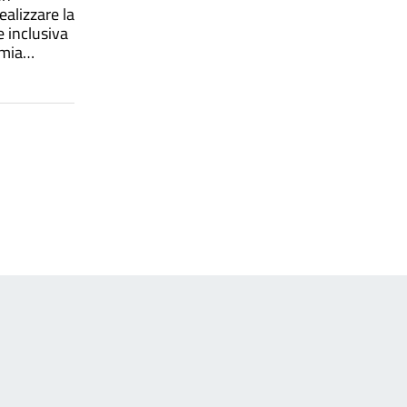
alizzare la
e inclusiva
omia
 di energia
più