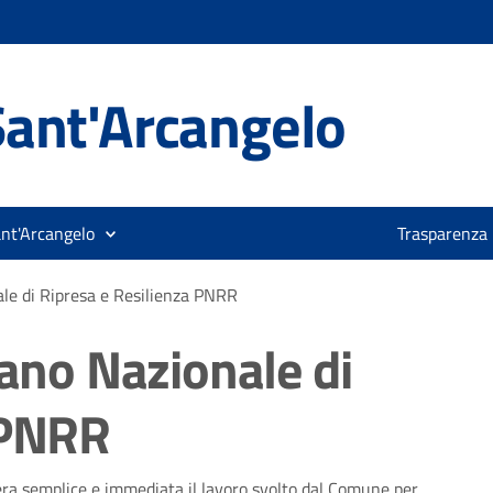
ant'Arcangelo
ant'Arcangelo
Trasparenza
ale di Ripresa e Resilienza PNRR
iano Nazionale di
 PNRR
iera semplice e immediata il lavoro svolto dal Comune per