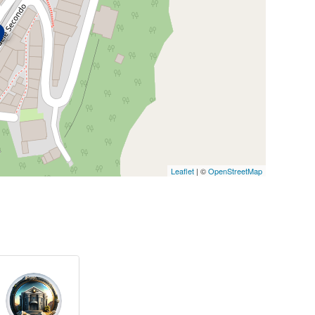
Leaflet
| ©
OpenStreetMap