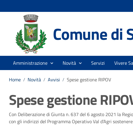
Comune di S
Amministrazione
Novità
Servizi
Vivere S
Home
/
Novità
/
Avvisi
/
Spese gestione RIPOV
Spese gestione RIPO
Dettagli della notizia
Con Deliberazione di Giunta n. 637 del 6 agosto 2021 la Regi
con gli indirizzi del Programma Operativo Val d’Agri sostener