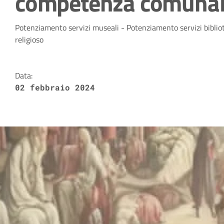
competenza comuna
Dettagli della notizia
Potenziamento servizi museali - Potenziamento servizi bibliot
religioso
Data:
02 febbraio 2024