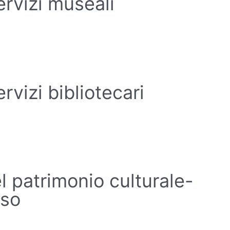
rvizi museali
vizi bibliotecari
l patrimonio culturale-
oso