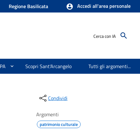
Accedi all'area personale
Regione Basilicata
Cerca con IA
 PA
Scopri Sant'Arcangelo
Tutti gli argomenti...
Condividi
Argomenti
patrimonio culturale