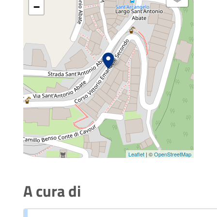
−
Leaflet
| ©
OpenStreetMap
A cura di