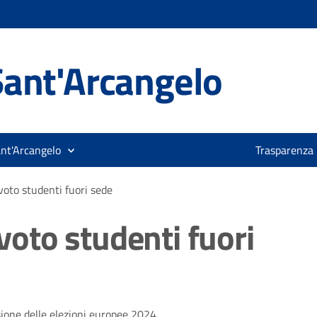
ant'Arcangelo
ant'Arcangelo
Trasparenza
 voto studenti fuori sede
 voto studenti fuori
asione delle elezioni europee 2024