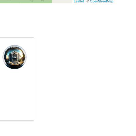
Leaflet
| ©
OpenStreetMap