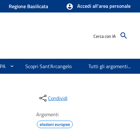
Accedi all'area personale
Regione Basilicata
Cerca con IA
 PA
Scopri Sant'Arcangelo
Tutti gli argomenti...
Condividi
Argomenti
elezioni europee