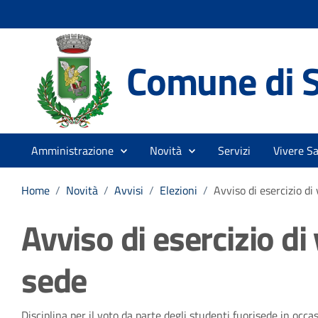
Comune di S
Amministrazione
Novità
Servizi
Vivere S
Home
/
Novità
/
Avvisi
/
Elezioni
/
Avviso di esercizio di
Avviso di esercizio di
sede
Disciplina per il voto da parte degli studenti fuorisede in occ