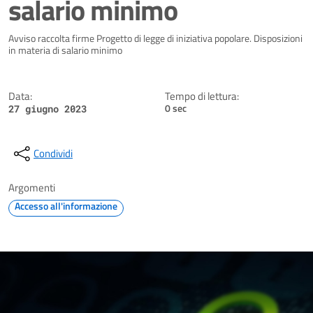
salario minimo
Dettagli della notizia
Avviso raccolta firme Progetto di legge di iniziativa popolare. Disposizioni
in materia di salario minimo
Data:
Tempo di lettura:
0 sec
27 giugno 2023
Condividi
Argomenti
Accesso all'informazione