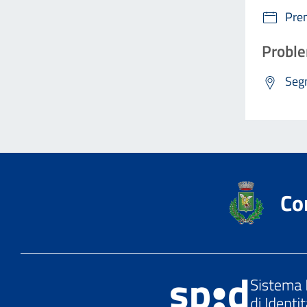
Pre
Proble
Segn
Co