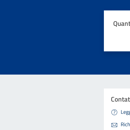
Quant
Valuta da 
Contat
Legg
Rich