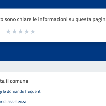
o sono chiare le informazioni su questa pagin
1 a 5 stelle la pagina
Valuta 1 stelle su 5
Valuta 2 stelle su 5
Valuta 3 stelle su 5
Valuta 4 stelle su 5
Valuta 5 stelle su 5
ta il comune
i le domande frequenti
iedi assistenza